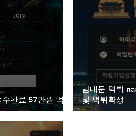
남대문 먹튀 na
수완료 57만원 먹튀
및 먹튀확정