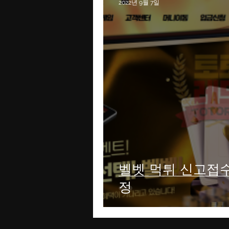
2022년 9월 7일
벨벳 먹튀 신고접
정