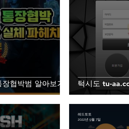
통장협박범 알아보기
턱시도 tu-aa
레드토토
2022년 9월 7일