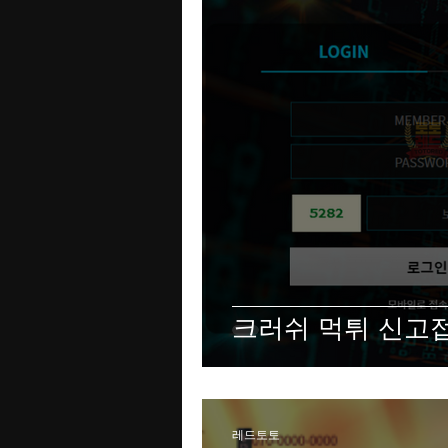
크러쉬 먹튀 신고접
레드토토