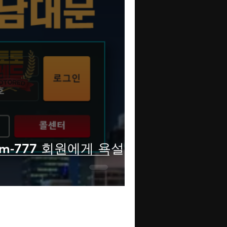
m-777 회원에게 욕설