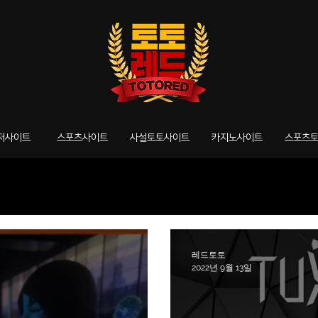
저사이트
스포츠사이트
사설토토사이트
카지노사이트
스포츠
레드토토
2022년 9월 13일