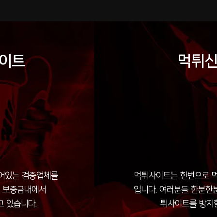
이트
먹튀
어있는 검증업체를
먹튀사이트는 한번으로 먹
면 보증금내에서
입니다. 여러분들 한분한
고 있습니다.
튀사이트를 방지