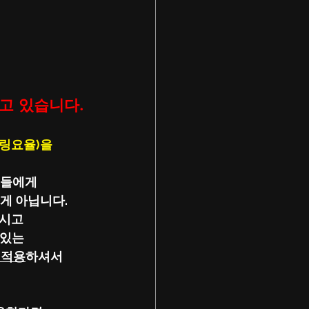
고 있습니다.
링요율)을 
들에게 
 아닙니다. 
시고 
있는 
 적용
하셔서  