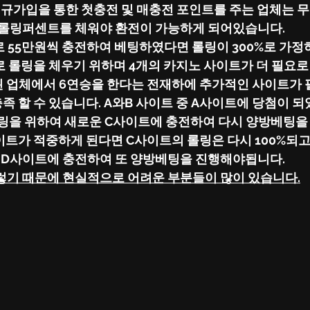
규가입을 통한 첫충전 및 매충전 포인트를 주는 업체는 
롤링퍼센트를 체워야 환전이 가능하게 되어있습니다.
 55만원씩 충전하여 베팅하였다면 롤링이 300%로 가정하
 롤링을 체우기 위하며 4개의 카지노 사이트가 더 필요로 
 업체에서 6연승을 한다는 전재하에 추가적인 사이트가 
족 할 수 있습니다. A와B 사이트 중 A사이트에 당첨이 되
링을 위하여 새로운 C사이트에 충전하여 다시 양방베팅을 
이트가 적중하게 된다면 C사이트의 롤링은 다시 100%되
 D사이트에 충전하여 또 양방베팅을 진행해야됩니다.
렇기 때문에 현실적으로 어려운 부분들이 많이 있습니다.