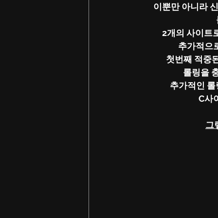
이뿐만 아니라 신
2개의 사이트로
추가적으로
첫번째 적중된
롤링을 충
추가적인 롤
C사
그