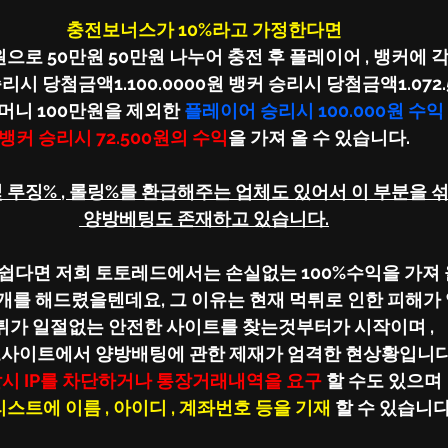
충전보너스가 10%라고 가정한다면
으로 50만원 50만원 나누어 충전 후 플레이어 , 뱅커에 
시 당첨금액1.100.0000원 뱅커 승리시 당첨금액1.072.
머니 100만원을 제외한
 플레이어 승리시 100.000원 수익
뱅커 승리시 72.500원의 수익
을 가져 올 수 있습니다.
및 루징% , 롤링%를 환급해주는 업체도 있어서 이 부분을 
 양방베팅도 존재하고 있습니다.
쉽다면 저희 토토레드에서는 손실없는 100%수익을 가져 올
를 해드렸을텐데요, 그 이유는 현재 먹튀로 인한 피해가 
튀가 일절없는 안전한 사이트를 찾는것부터가 시작이며 ,
사이트에서 양방배팅에 관한 제재가 엄격한 현상황입니다.
시 IP를 차단하거나 통장거래내역을 요구
 할 수도 있으며
스트에 이름 , 아이디 , 계좌번호 등을 기재
 할 수 있습니다