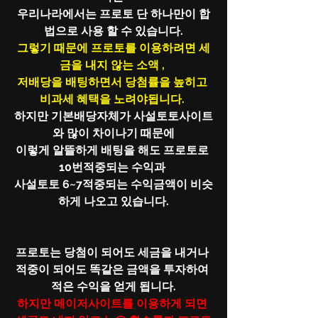
우리나라에서는 프로토 단 하나만이 합
법으로 사용 할 수 있습니다.
그렇기 때문에 프로토를 이용하려면 세
금을 내지 않는 소액 , 
저배당을 배팅하면서 당첨률을 높히고 
비과세 혜택을 노려야됩니다. 
하지만 기본배당자체가 사설토토사이트
와 많이 차이나기 때문에
이렇게 알뜰하게 배팅을 해도 프로토로 
10번적중되는 수익과 
사설토토 6~7적중되는 수익금액이 비슷
하게 나오고 있습니다.
프로토는 당첨이 되어도 세금을 내거나 
적중이 되어도 똑같은 금액을 투자하여 
적은 수익을 얻게 됩니다.
하지만 메이저사이트를 이용하게 되면 