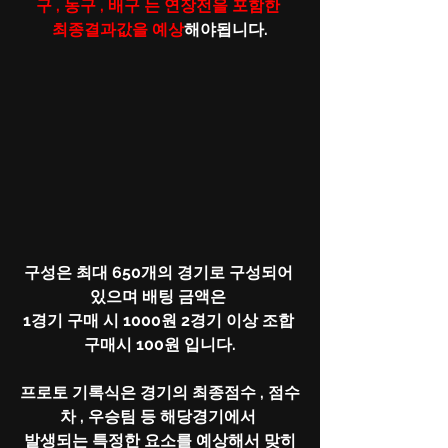
구 , 농구 , 배구 는 연장전을 포함한 
최종결과값을 예상
해야됩니다.
구성은 최대 650개의 경기로 구성되어 
있으며 배팅 금액은 
1경기 구매 시 1000원 2경기 이상 조합 
구매시 100원 입니다.
프로토 기록식은 경기의 최종점수 , 점수
차 , 우승팀 등 해당경기에서 
발생되는 특정한 요소를 예상해서 맞히