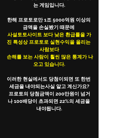
는 게임입니다.
한해 프로토로만 1조 5000억원 이상의 
금액을 손실봤기 때문에 
사설토토사이트 보다 낮은 환급률을 가
진 특성상 프로토로 실현수익을 올리는 
사람보다
 손해를 보는 사람이 훨씬 많은 통계가 나
오고 있습니다.
이러한 현실에서도 당첨이되면 또 한번 
세금을 내야되는사실 알고 계신가요?
프로토의 당첨금액이 200만원이 넘거
나 100배당이 초과되면 22%의 세금을 
내야됩니다.