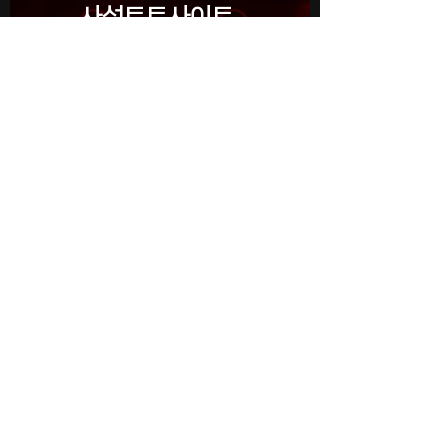
사설토토사이트
보증금 제도를 통하여 등록되어있는 검증업
체를 이용하시고 사고를 당하면 보증금내에
서
100% 환불을 해드리고 있습니다.
바로가기
먹튀신고