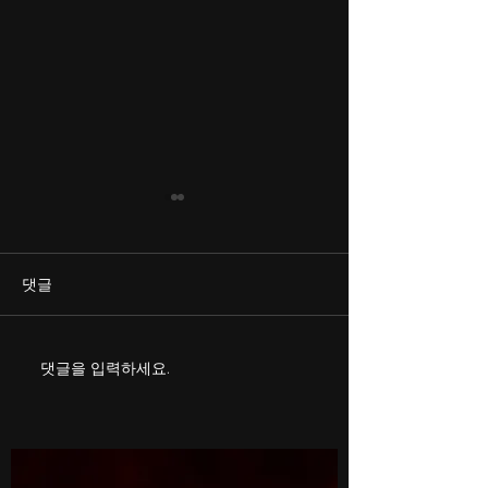
댓글
토토 정배만 배
통협 토토사이트 통장협박
댓글을 입력하세요.
범 알아보기