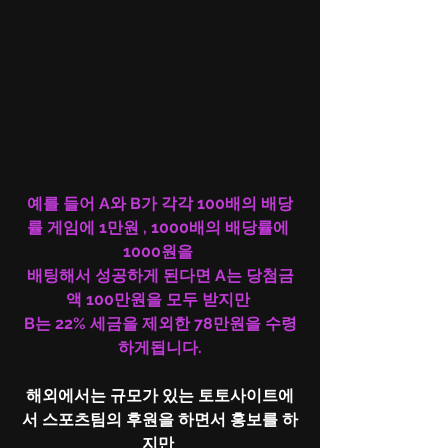
예를 들어 A와 B가 각각 100배의 배당
률 게임에 1만원 , 1000배의 배당률에 
1000원을 
배팅해서 성공하게 된다면 A는 당첨금
액 100만원을 모두 받지만 
B는 22% 세금을 제외한 78만원을 수령
하게됩니다.
해외에서는 규모가 있는 토토사이트에
서 스포츠팀의 후원을 하면서 홍보를 하
지만 