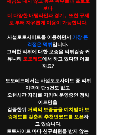
세금도 내지 않고 높은 환수률과 프로토
보다 
더 다양한 배팅라인과 경기 ,  또한 규제
로 부터 자유롭게 이용이 가능합니다.
사설토토사이트를 이용하면서
 가장 큰 
걱정은 먹튀
입니다. 
그러한 먹튀에 대한 보증을 먹튀검증 커
뮤니티 
토토레드
에서 하고 있다면 어떨
까요?
토토레드에서는 사설토토사이트 중 먹튀
이력이 단 1건도 없고 
오랜시간 자리를 지키며 운영중인 정싸
이트만을 
검증한뒤 
거액의 보증금을 예치받아 보
증제도를 갖춘뒤 추천인코드를 오픈
하
고 있습니다.
토토사이트 마다 신규회원을 받지 않는 