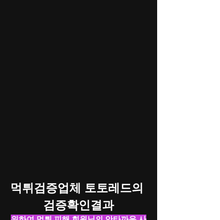
먹튀검증업체 토토레드의 
검증확인결과
위하여 먹튀 피해 회원님의 안타까운 사