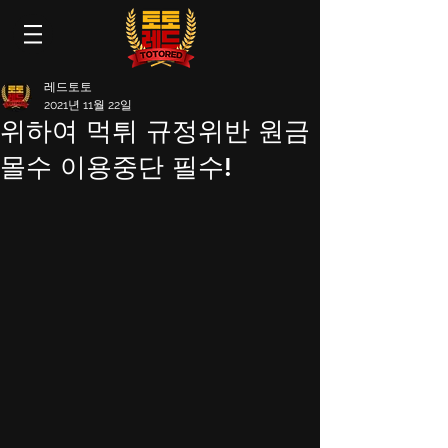
레드토토
2021년 11월 22일
위하여 먹튀 규정위반 원금
몰수 이용중단 필수!