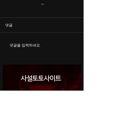
댓글
더블에잇 원금몰
잭카지노 유튜브 홍보 회
댓글을 입력하세요.
원모집 750만원 먹튀확정
사설토토사이트
보증금 제도를 통하여 등록되어있는 검증업
체를 이용하시고 사고를 당하면 보증금내에