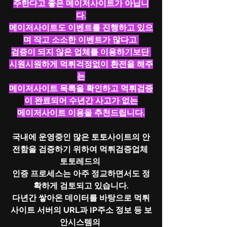
주한다고 좋은 메이저사이트가 아닙니
다.
메이저사이트도 이벤트를 진행하고 있으
며 작고 소소한 이벤트가 많다고 
검증이 되지 않은 업체를 이용하기보단 
시원시원하게 먹튀걱정없이 환전을 해주
는
메이저사이트 목록을 확인하고 먹튀검증
이 완료되어 수년간 사고가 없는
메이저사이트 이용을 추천드립니다.
국내에 운영중인 많은 토토사이트의 안
전함을 검증하기 위하여 먹튀검증업체 
토토레드의 
인증 프로세스는 아주 정교하면서도 정
확하게 검토되고 있습니다.
다년간 쌓아온 데이터를 바탕으로 먹튀
사이트 서버의 URL과 IP주소 정보 등 보
안시스템의 