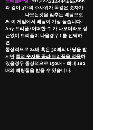
트리플배팅 :
 111,222,333,444,555,666 
과 같이 3개의 주사위가 똑같은 숫자가 
                 나오는것을 맞추는 배팅으로
써 이 게임에서 배당이 가장 높습니다. 
Any 트리플 (어떠한 수 가 나오더라도 상
관없이 트리플이 나올경우 ) 를 선택하
면 
통상적으로 24배 혹은 30배의 배당을 받
지만 
특정 숫자를 골라 트리플을 적중
하
였을경우 통상적으로 150배 ~ 최대 180
배의 배팅칩을 받을 수 있습니다.