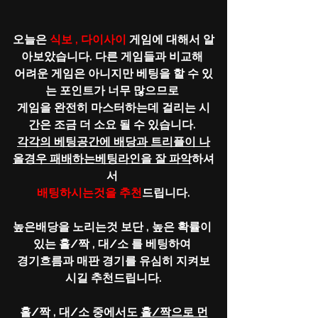
오늘은 
식보 , 다이사이
 게임에 대해서 알
아보았습니다. 다른 게임들과 비교해 
어려운 게임은 아니지만 베팅을 할 수 있
는 포인트가 너무 많으므로 
게임을 완전히 마스터하는데 걸리는 시
간은 조금 더 소요 될 수 있습니다. 
각각의 베팅공간에 배당과 트리플이 나
올경우 패배하는베팅라인을 잘 파악
하셔
서 
배팅하시는것을 추천
드립니다.
높은배당을 노리는것 보단 , 높은 확률이 
있는 홀/짝 , 대/소 를 베팅하여 
경기흐름과 매판 경기를 유심히 지켜보
시길 추천드립니다.
홀/짝 , 대/소 중에서도 
홀/짝으로 먼