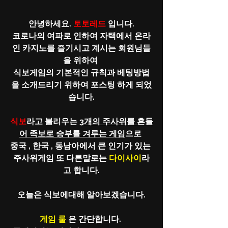
안녕하세요. 
토토레드
 입니다.
코로나의 여파로 인하여 자택에서 온라
인 카지노를 즐기시고 계시는 회원님들
을 위하여 
식보게임의 기본적인 규칙과 베팅방법
을 소개드리기 위하여 포스팅 하게 되었
습니다.
식보
라고 불리우는 
3개의 주사위를 흔들
어 족보로 승부를 겨루는 게임
으로 
중국 , 한국 , 동남아에서 큰 인기가 있는 
주사위게임 또 다른말로는 
다이사이
라
고 합니다.
오늘은 식보에대해 알아보겠습니다.
게임 룰
 은 간단합니다. 