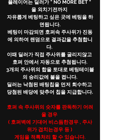
플레이어는 딜러가 " NO MORE BET " 
을 외치기전까지 
자유롭게 베팅하고 싶은 곳에 베팅을 하
면됩니다.
베팅이 마감되면 호퍼속 주사위가 진동
에 의하여 랜덤으로 결과값을 추첨합니
다. 
이때 딜러가 직접 주사위를 굴리지않고 
호퍼 안에서 자동으로 추첨됩니다.
3개의 주사위의 합을 토대로 베팅테이블
의 승리값에 불을 켭니다.
딜러는 낙첨된 배팅칩을 먼저 회수하고 
당첨된 배당에 맞추어 칩을 지급합니다.
호퍼 속 주사위의 숫자를 판독하기 어려
울 경우 
( 호퍼벽에 기대어 비스듬한경우 , 주사
위가 겹치는경우 등 ) 
게임을 적특처리 할 수 있습니다.