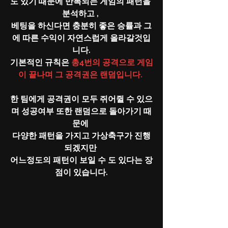
도 있기 때문에 반복되는 게임의 패턴을 
분석하고 , 
베팅을 하신다면 충분히 좋은 승률과 그
에 따른 수익이 자연스럽게 올라갈것입
니다.
기본적인 규칙은
총4번의 공격으로 게임
이 끝나며 그 공격권은 랜덤입니다. 
한 팀에게 공격권이 모두 쥐어쥘 수 있으
며 성공여부 또한 랜덤으로 돌아가기 때
문에 
다양한 패턴을 가지고 가상축구가 진행
되겠지만 
어느정도의 패턴이 보일 수 도 있다는 장
점이 있습니다.