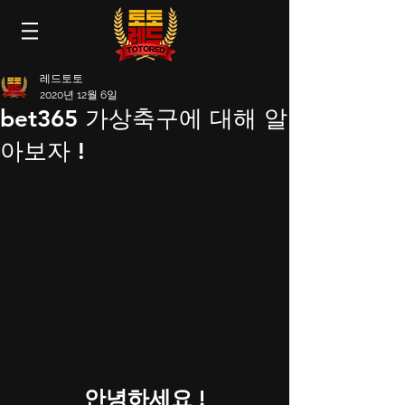
레드토토
2020년 12월 6일
bet365 가상축구에 대해 알
아보자 !
안녕하세요 !