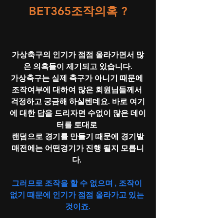
BET365조작의혹 ?
가상축구의 인기가 점점 올라가면서 많
은 의혹들이 제기되고 있습니다.
가상축구는 실제 축구가 아니기 때문에 
조작여부에 대하여 많은 회원님들께서 
걱정하고 궁금해 하실텐데요. 바로 여기
에 대한 답을 드리자면 수없이 많은 데이
터를 토대로 
랜덤으로 경기를 만들기 때문에 경기발
매전에는 어떤경기가 진행 될지 모릅니
다. 
그러므로 조작을 할 수 없으며 , 조작이 
없기 때문에 인기가 점점 올라가고 있는 
것이죠.