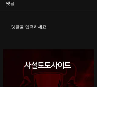
댓글
토토 정배만 배
통협 토토사이트 통장협박
댓글을 입력하세요.
범 알아보기
사설토토사이트
보증금 제도를 통하여 등록되어있는 검증업
체를 이용하시고 사고를 당하면 보증금내에
서
100% 환불을 해드리고 있습니다.