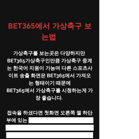
BET365에서 가상축구 보
는법 
가상축구를 보는곳은 다양하지만 
BET365가상축구인만큼 가상축구 중계
는 한국어 지원이 가능며 다른 스포츠사
이트 송출 화면은 BET365에서 가져오
는 형태이기 때문에
BET365에서 가상축구를 시청하는게 가
장 좋습니다. 
접속을 하셨다면 첫화면 오른쪽 젤 하단
부에 있는 
Visual Sports로 접속 하게 되
면 시청할 수 있는 화면으로 이동이 되며 
경기결과 및 팀 과 배당의 확인까지 가능